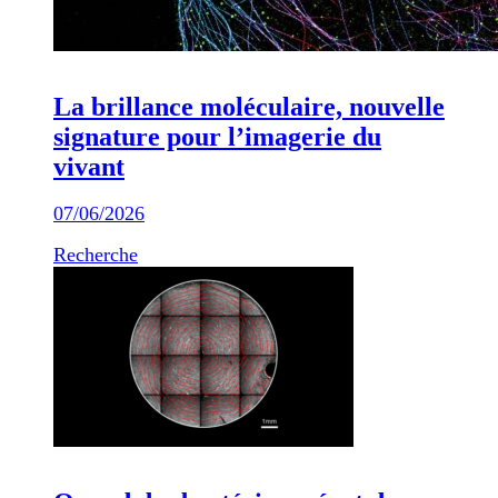
La brillance moléculaire, nouvelle
signature pour l’imagerie du
vivant
07/06/2026
Recherche