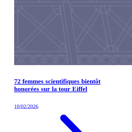
72 femmes scientifiques bientôt
honorées sur la tour Eiffel
10/02/2026