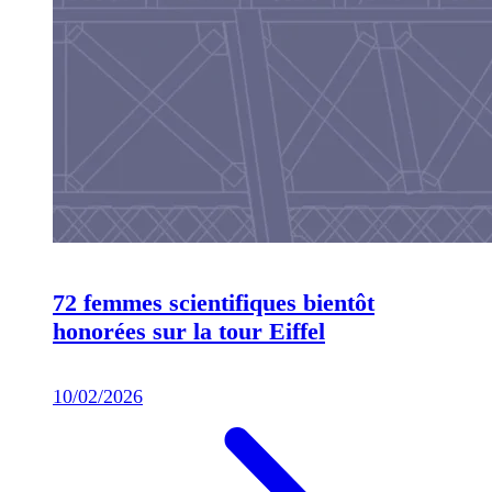
72 femmes scientifiques bientôt
honorées sur la tour Eiffel
10/02/2026