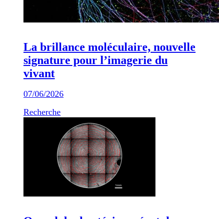
La brillance moléculaire, nouvelle
signature pour l’imagerie du
vivant
07/06/2026
Recherche