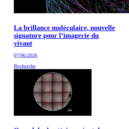
La brillance moléculaire, nouvelle
signature pour l’imagerie du
vivant
07/06/2026
Recherche