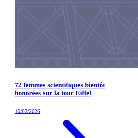
72 femmes scientifiques bientôt
honorées sur la tour Eiffel
10/02/2026