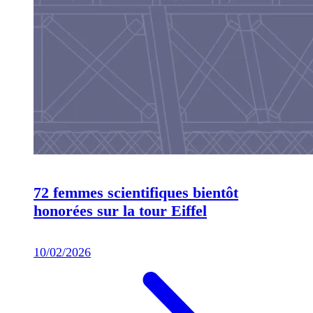
72 femmes scientifiques bientôt
honorées sur la tour Eiffel
10/02/2026