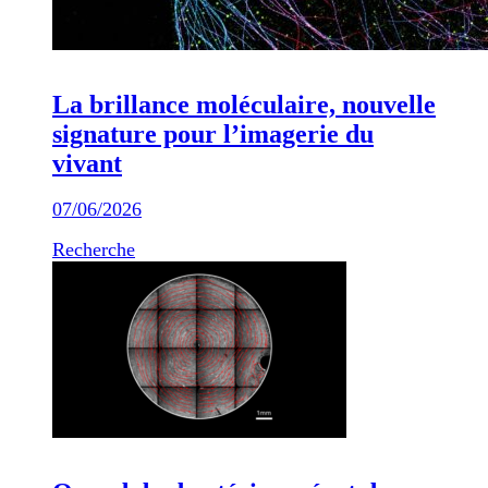
La brillance moléculaire, nouvelle
signature pour l’imagerie du
vivant
07/06/2026
Recherche