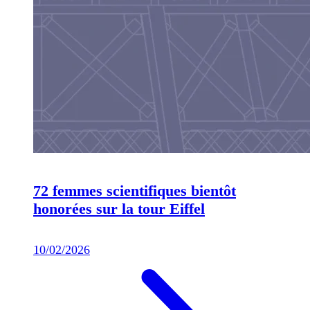
72 femmes scientifiques bientôt
honorées sur la tour Eiffel
10/02/2026