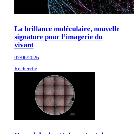
La brillance moléculaire, nouvelle
signature pour l’imagerie du
vivant
07/06/2026
Recherche