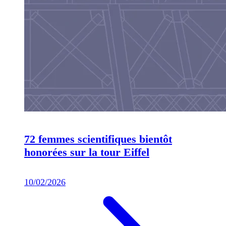
72 femmes scientifiques bientôt
honorées sur la tour Eiffel
10/02/2026