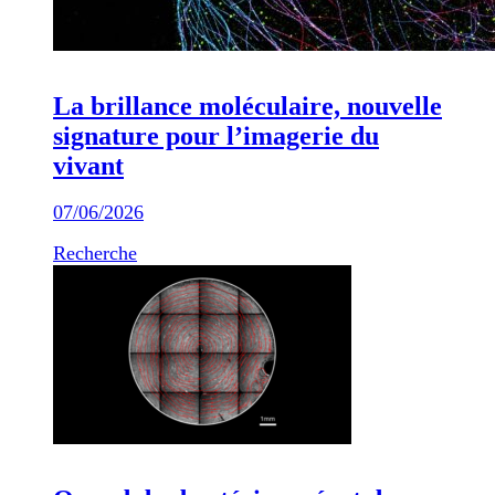
La brillance moléculaire, nouvelle
signature pour l’imagerie du
vivant
07/06/2026
Recherche