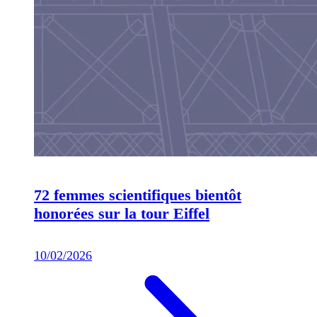
72 femmes scientifiques bientôt
honorées sur la tour Eiffel
10/02/2026