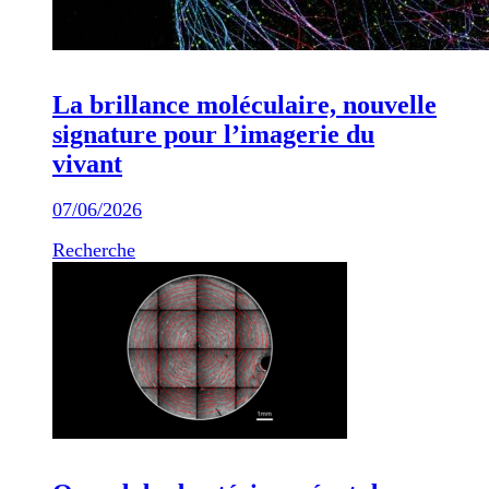
La brillance moléculaire, nouvelle
signature pour l’imagerie du
vivant
07/06/2026
Recherche