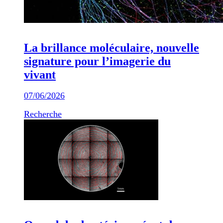
La brillance moléculaire, nouvelle
signature pour l’imagerie du
vivant
07/06/2026
Recherche