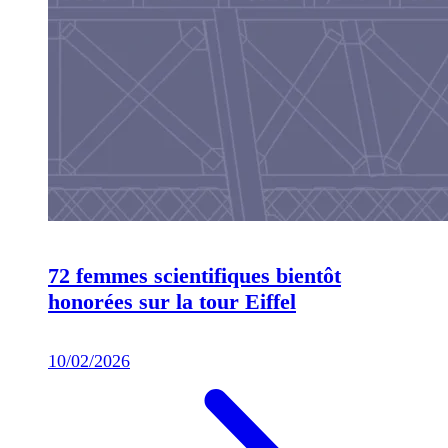
72 femmes scientifiques bientôt
honorées sur la tour Eiffel
10/02/2026