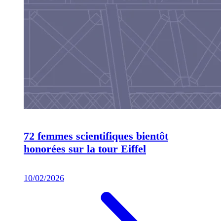
72 femmes scientifiques bientôt
honorées sur la tour Eiffel
10/02/2026