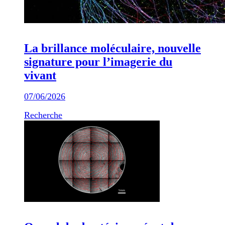
La brillance moléculaire, nouvelle
signature pour l’imagerie du
vivant
07/06/2026
Recherche