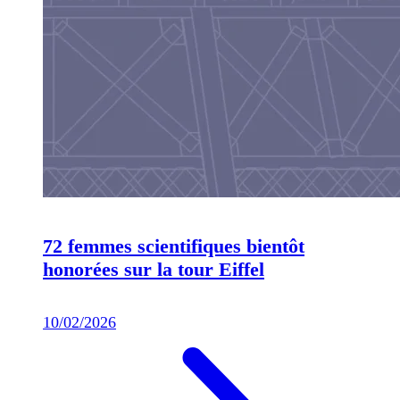
72 femmes scientifiques bientôt
honorées sur la tour Eiffel
10/02/2026