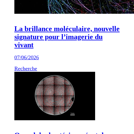
La brillance moléculaire, nouvelle
signature pour l’imagerie du
vivant
07/06/2026
Recherche